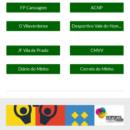
FP Canoagem
ACNP
O Vilaverdense
Desportivo Vale do Homem
JF Vila de Prado
CMVV
Diário do Minho
Correio do Minho