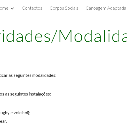
ome
Contactos
Corpos Sociais
Canoagem Adaptada
ip to main content
Skip to navigat
vidades/Modalid
icar as seguintes modalidades:
os as seguintes instalações:
ugby e voleibol);
ear.