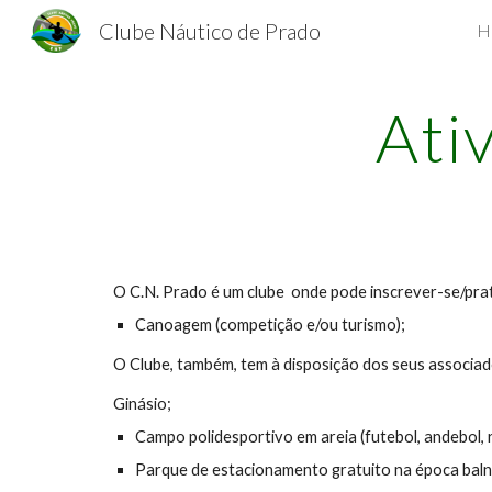
Clube Náutico de Prado
H
Sk
Ati
O C.N. Prado é um clube  onde pode inscrever-se/prat
Canoagem (competição e/ou turismo);
O Clube, também, tem à disposição dos seus associad
Ginásio;
Campo polidesportivo em areia (futebol, andebol, r
Parque de estacionamento gratuito na época baln